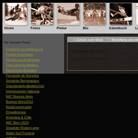
scout-out.ch
impressum
© by
|
|
Home
Fotos
Preise
Bio
Gästebuch
L
< Zurück zum Shop
> Bestellung absch
Die neusten Fotos:
FreddyNocksWeltrekord
> Bestellung abschicken !
Projekt Argentinien
< Zurück zum Bilder Shop
Wordpress Argentinien
Test Lifestyle Bigdayz
KiteshootingBrasilien
Fernando de Noronha
Snowkite Berninapass
GlaziologieArollagletscher
Impressionen Valencia
WIC Buenos Aires
Buenos Aires2010
Nauticsportcamp
Engadinsnow
Argentina & Chile
WIC Bern 2010
Snowkite Rodwycamp
Wake Surf Festival