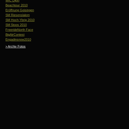
WIC Dijon
Beachtour 2010
Eröffnung Geisingen
SM Riesenslalom
SM Hoch-Ybrig 2010
SM Stoos 2010
FreerideNorth Face
BigAirContest
Engadinsnow2010
> Archiv Fotos