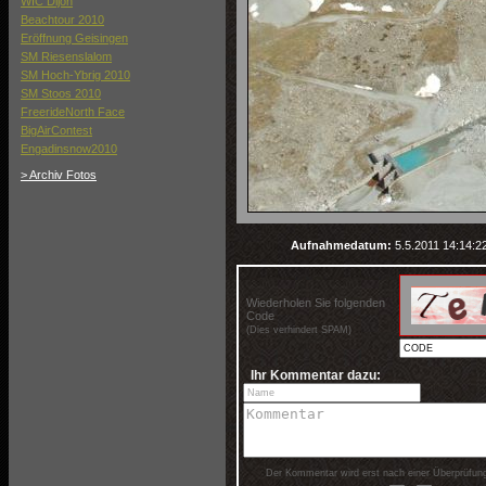
WIC Dijon
Beachtour 2010
Eröffnung Geisingen
SM Riesenslalom
SM Hoch-Ybrig 2010
SM Stoos 2010
FreerideNorth Face
BigAirContest
Engadinsnow2010
> Archiv Fotos
Aufnahmedatum:
5.5.2011 14:14:2
Wiederholen Sie folgenden
Code
(Dies verhindert SPAM)
Ihr Kommentar dazu:
Der Kommentar wird erst nach einer Überprüfung 