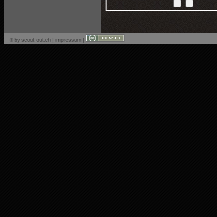
scout-out.ch
impressum
© by
|
|