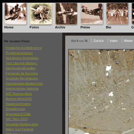
Home
Fotos
Archiv
Preise
Bio
G
Zurück
Index
Weiter
Die neusten Fotos:
Bild
9
von
74
FreddyNocksWeltrekord
Projekt Argentinien
Wordpress Argentinien
Test Lifestyle Bigdayz
KiteshootingBrasilien
Fernando de Noronha
Snowkite Berninapass
GlaziologieArollagletscher
Impressionen Valencia
WIC Buenos Aires
Buenos Aires2010
Nauticsportcamp
Engadinsnow
Argentina & Chile
WIC Bern 2010
Snowkite Rodwycamp
Wake Surf Festival