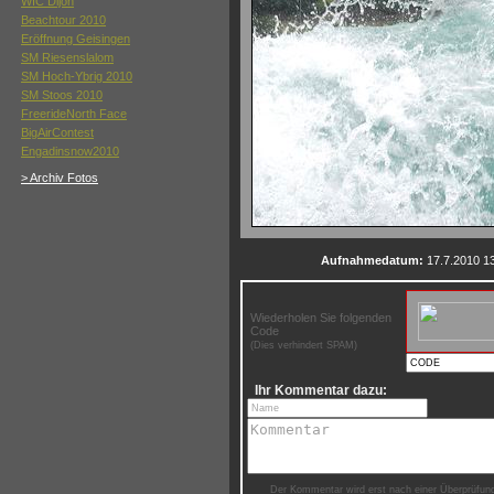
WIC Dijon
Beachtour 2010
Eröffnung Geisingen
SM Riesenslalom
SM Hoch-Ybrig 2010
SM Stoos 2010
FreerideNorth Face
BigAirContest
Engadinsnow2010
> Archiv Fotos
Aufnahmedatum:
17.7.2010 1
Wiederholen Sie folgenden
Code
(Dies verhindert SPAM)
Ihr Kommentar dazu:
Der Kommentar wird erst nach einer Überprüfung 