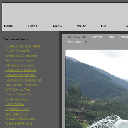
Home
Fotos
Archiv
Preise
Bio
G
Zurück
Index
Weit
Bild
77
von
100
Die neusten Fotos:
Warenkorb
: 0
FreddyNocksWeltrekord
Projekt Argentinien
Wordpress Argentinien
Test Lifestyle Bigdayz
KiteshootingBrasilien
Fernando de Noronha
Snowkite Berninapass
GlaziologieArollagletscher
Impressionen Valencia
WIC Buenos Aires
Buenos Aires2010
Nauticsportcamp
Engadinsnow
Argentina & Chile
WIC Bern 2010
Snowkite Rodwycamp
Wake Surf Festival