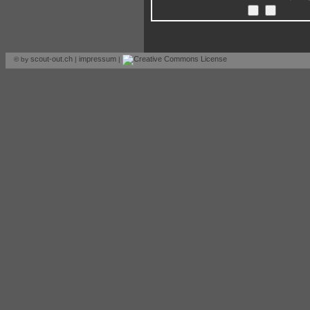
scout-out.ch
impressum
© by
|
|